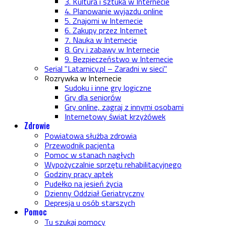
3. Kultura i sztuka w Internecie
4. Planowanie wyjazdu online
5. Znajomi w Internecie
6. Zakupy przez Internet
7. Nauka w Internecie
8. Gry i zabawy w Internecie
9. Bezpieczeństwo w Internecie
Serial "Latarnicy.pl – Zaradni w sieci"
Rozrywka w Internecie
Sudoku i inne gry logiczne
Gry dla seniorów
Gry online, zagraj z innymi osobami
Internetowy świat krzyżówek
Zdrowie
Powiatowa służba zdrowia
Przewodnik pacjenta
Pomoc w stanach nagłych
Wypożyczalnie sprzętu rehabilitacyjnego
Godziny pracy aptek
Pudełko na jesień życia
Dzienny Oddział Geriatryczny
Depresja u osób starszych
Pomoc
Tu szukaj pomocy