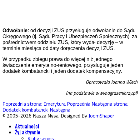
Odwołanie:
od decyzji ZUS przysługuje odwołanie do Sądu
Okręgowego (tj. Sądu Pracy i Ubezpieczeń Społecznych), za
pośrednictwem oddziału ZUS, który wydał decyzję – w
terminie miesiąca od daty doręczenia decyzji ZUS.
W przypadku zbiegu prawa do więcej niż jednego
świadczenia emerytalno-rentowego, przysługuje jeden
dodatek kombatancki i jeden dodatek kompensacyjny.
Opracowała Joanna Wiech
(na podstawie www.agraseniorzy.pl)
Poprzednia strona: Emerytura
Poprzednia
Następna strona:
Dodatek kombatancki
Następna
© 2005-2026 Nasza Nysa. Designed By
JoomShaper
Aktualności
Żyj aktywnie
Kluby seniora