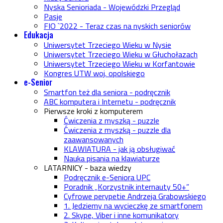
Nyska Senioriada - Wojewódzki Przegląd
Pasje
FIO `2022 - Teraz czas na nyskich seniorów
Edukacja
Uniwersytet Trzeciego Wieku w Nysie
Uniwersytet Trzeciego Wieku w Głuchołazach
Uniwersytet Trzeciego Wieku w Korfantowie
Kongres UTW woj. opolskiego
e-Senior
Smartfon też dla seniora - podręcznik
ABC komputera i Internetu - podręcznik
Pierwsze kroki z komputerem
Ćwiczenia z myszką - puzzle
Ćwiczenia z myszką - puzzle dla
zaawansowanych
KLAWIATURA - jak ją obsługiwać
Nauka pisania na klawiaturze
LATARNICY - baza wiedzy
Podręcznik e-Seniora UPC
Poradnik „Korzystnik internauty 50+”
Cyfrowe perypetie Andrzeja Grabowskiego
1. Jedziemy na wycieczkę ze smartfonem
2. Skype, Viber i inne komunikatory