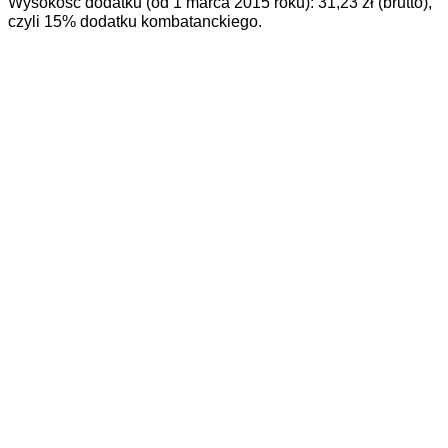
Wysokość dodatku (od 1 marca 2015 roku): 31,23 zł (brutto),
czyli 15% dodatku kombatanckiego.