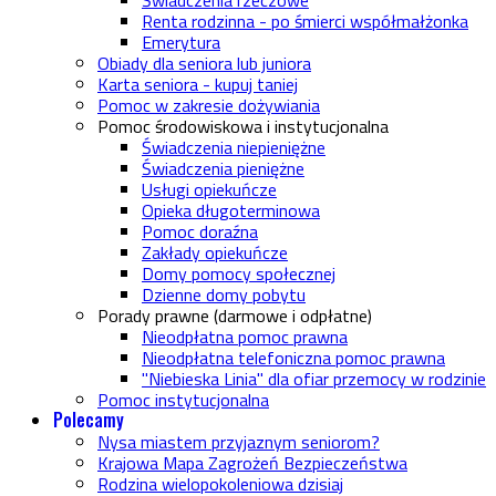
Świadczenia rzeczowe
Renta rodzinna - po śmierci współmałżonka
Emerytura
Obiady dla seniora lub juniora
Karta seniora - kupuj taniej
Pomoc w zakresie dożywiania
Pomoc środowiskowa i instytucjonalna
Świadczenia niepieniężne
Świadczenia pieniężne
Usługi opiekuńcze
Opieka długoterminowa
Pomoc doraźna
Zakłady opiekuńcze
Domy pomocy społecznej
Dzienne domy pobytu
Porady prawne (darmowe i odpłatne)
Nieodpłatna pomoc prawna
Nieodpłatna telefoniczna pomoc prawna
"Niebieska Linia" dla ofiar przemocy w rodzinie
Pomoc instytucjonalna
Polecamy
Nysa miastem przyjaznym seniorom?
Krajowa Mapa Zagrożeń Bezpieczeństwa
Rodzina wielopokoleniowa dzisiaj